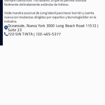
siempre cuesta solo 100 dólares, lo que te permite disfrutar
fácilmente del tratamiento estándar de Inkless.
Visite nuestra sucursal de Long Island para hacer borrón y cuenta
nueva con mudanzas dirigidas por expertos y tecnología líder en la
industria.
Oceanside, Nueva York 3000 Long Beach Road 11572 |
Suite 23
720 SIN TINTA | 720-465-5377