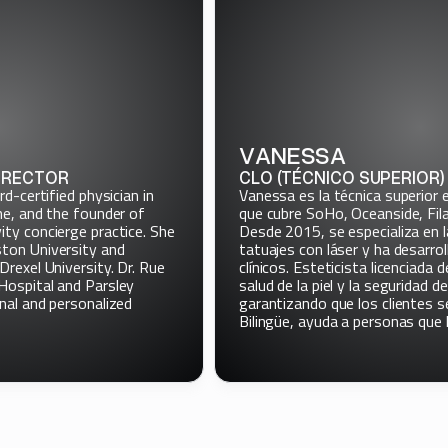
VANESSA
RECTOR
CLO (TÉCNICO SUPERIOR)
-certified physician in
Vanessa es la técnica superior en
, and the founder of
que cubre SoHo, Oceanside, Filade
y concierge practice. She
Desde 2015, se especializa en la 
on University and
tatuajes con láser y ha desarroll
exel University. Dr. Rue
clínicos. Esteticista licenciada de
spital and Parsley
salud de la piel y la seguridad de 
l and personalized
garantizando que los clientes se
Bilingüe, ayuda a personas que ha