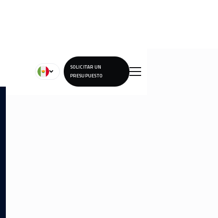
SOLICITAR UN
PRESUPUESTO
Lorem ipsum dolor sit amet, consectetur adipiscing elit.
Lorem ipsum dolor sit amet, consectetur adipiscing elit.
Lorem ipsum dolor sit amet, consectetur adipiscing elit.