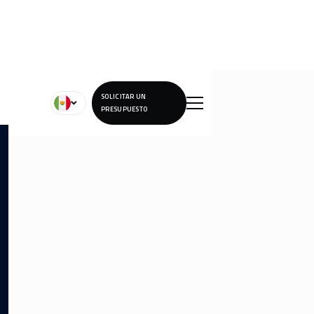
SOLICITAR UN
PRESUPUESTO
Lorem ipsum dolor sit amet, consectetur adipiscing elit.
Lorem ipsum dolor sit amet, consectetur adipiscing elit.
Lorem ipsum dolor sit amet, consectetur adipiscing elit.